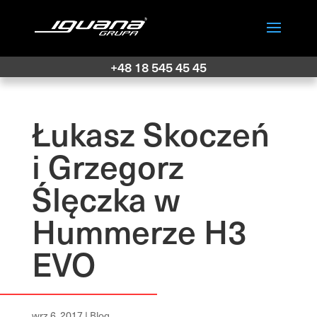
+48 18 545 45 45
Łukasz Skoczeń
i Grzegorz
Ślęczka w
Hummerze H3
EVO
wrz 6, 2017
|
Blog