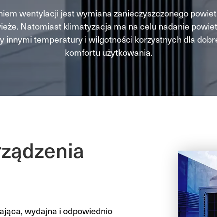
em wentylacji jest wymiana zanieczyszczonego powiet
ieże. Natomiast klimatyzacja ma na celu nadanie powie
 innymi temperatury i wilgotności korzystnych dla dob
komfortu użytkowania.
rządzenia
ająca, wydajna i odpowiednio