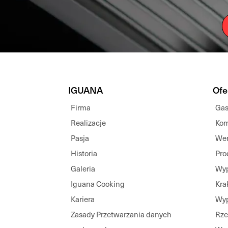
IGUANA
Ofe
Firma
Gas
Realizacje
Kom
Pasja
Wen
Historia
Pro
Galeria
Wyp
Iguana Cooking
Kra
Kariera
Wyp
Zasady Przetwarzania danych
Rz