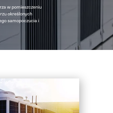
rza w pomieszczeniu
trzu określonych
rego samopoczucia i