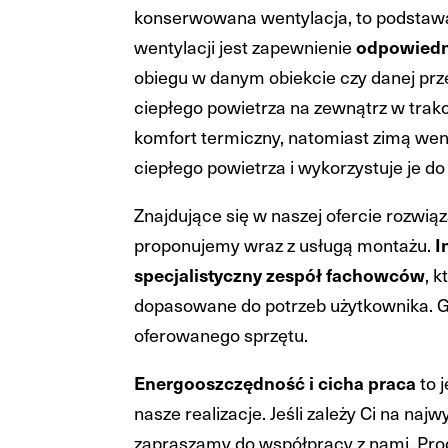
konserwowana wentylacja, to podstawa
wentylacji jest zapewnienie
odpowiedni
obiegu w danym obiekcie czy danej prz
ciepłego powietrza na zewnątrz w trak
komfort termiczny, natomiast zimą went
ciepłego powietrza i wykorzystuje je do
Znajdujące się w naszej ofercie rozwią
proponujemy wraz z usługą montażu.
I
specjalistyczny zespół fachowców
, 
dopasowane do potrzeb użytkownika. 
oferowanego sprzętu.
Energooszczędność i cicha praca
to j
nasze realizacje. Jeśli zależy Ci na naj
zapraszamy do współpracy z nami. Pro