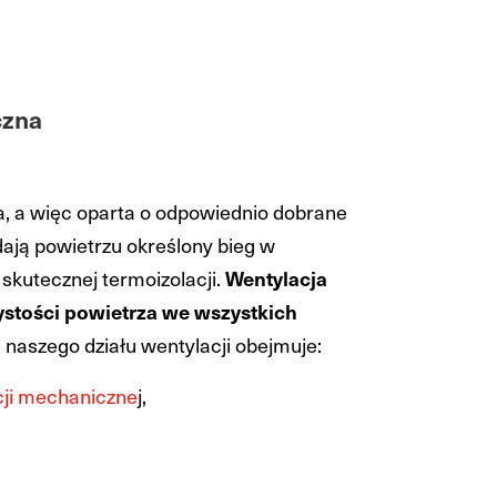
czna
, a więc oparta o odpowiednio dobrane
dają powietrzu określony bieg w
skutecznej termoizolacji.
Wentylacja
ystości powietrza we wszystkich
 naszego działu wentylacji obejmuje:
cji mechaniczne
j,