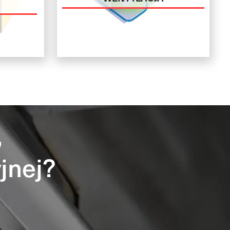
A
,
jnej?