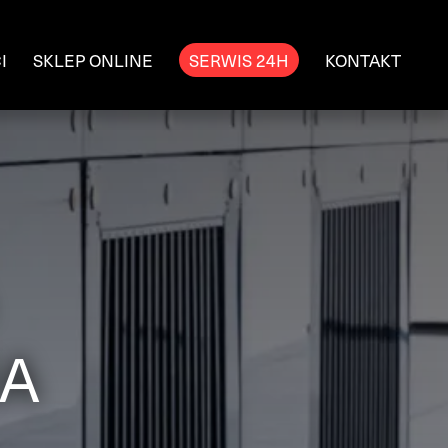
I
SKLEP ONLINE
SERWIS 24H
KONTAKT
JA