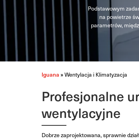
Podstawowym zadani
na powietrze św
parametrów, między
Iguana
»
Wentylacja i Klimatyzacja
Profesjonalne u
wentylacyjne
Dobrze zaprojektowana, sprawnie dział