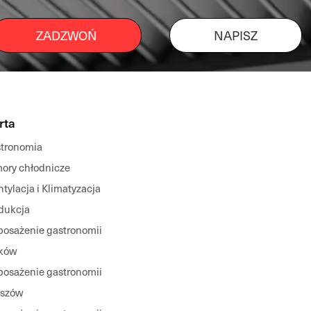
ZADZWOŃ
NAPISZ
rta
tronomia
ory chłodnicze
tylacja i Klimatyzacja
dukcja
osażenie gastronomii
ków
osażenie gastronomii
eszów