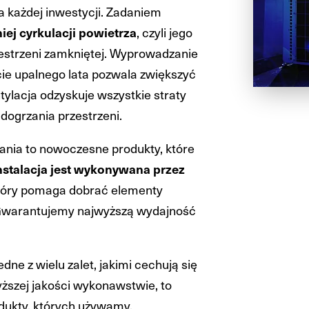
 każdej inwestycji. Zadaniem
ej cyrkulacji powietrza
, czyli jego
estrzeni zamkniętej. Wyprowadzanie
cie upalnego lata pozwala zwiększyć
ylacja odzyskuje wszystkie straty
 dogrzania przestrzeni.
zania to nowoczesne produkty, które
nstalacja jest wykonywana przez
który pomaga dobrać elementy
Gwarantujemy najwyższą wydajność
edne z wielu zalet, jakimi cechują się
wyższej jakości wykonawstwie, to
dukty, których używamy,