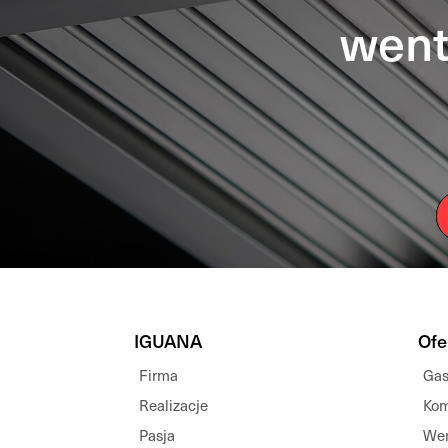
went
IGUANA
Ofe
Firma
Gas
Realizacje
Kom
Pasja
Wen