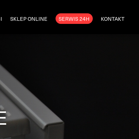
I
SKLEP ONLINE
SERWIS 24H
KONTAKT
E
E