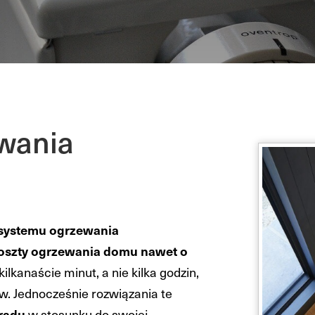
ewania
systemu ogrzewania
szty ogrzewania domu nawet o
lkanaście minut, a nie kilka godzin,
w. Jednocześnie rozwiązania te
prądu
w stosunku do swojej