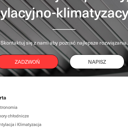
ylacyjno-klimatyzacy
Skontaktuj się z nami aby poznać najlepsze rozwiązania.
ZADZWOŃ
NAPISZ
rta
tronomia
ory chłodnicze
tylacja i Klimatyzacja