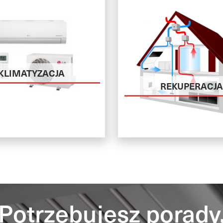
KLIMATYZACJA
REKUPERACJ
Potrzebujesz porady