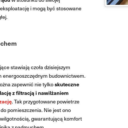
 eksploatację i mogą być stosowane
łej.
muchem
ce stawiają czoła dzisiejszym
m energooszczędnym budownictwem.
żna zapewnić nie tylko
skuteczne
cję z filtracją i nawilżaniem
zację
. Tak przygotowane powietrze
o pomieszczenia. Nie jest ono
 wilgotnością, gwarantującą komfort
ejnika z nadmuchem.