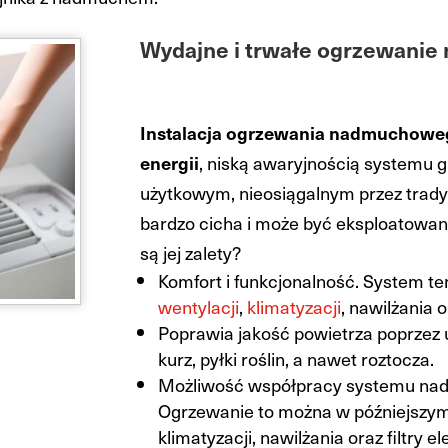
Wydajne i trwałe ogrzewani
Instalacja ogrzewania nadmuchoweg
energii
, niską awaryjnością systemu
użytkowym, nieosiągalnym przez trady
bardzo cicha i może być eksploatowan
są jej zalety?
Komfort i funkcjonalność. System te
wentylacji
,
klimatyzacji
, nawilżania 
Poprawia jakość powietrza poprzez 
kurz, pyłki roślin, a nawet roztocza.
Możliwość współpracy systemu na
Ogrzewanie to można w późniejszym
klimatyzacji, nawilżania oraz filtry e