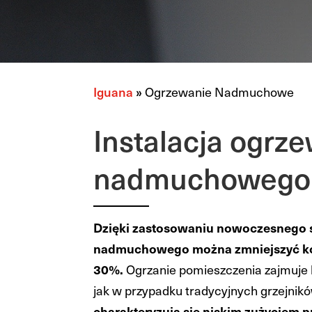
Iguana
»
Ogrzewanie Nadmuchowe
Instalacja ogrz
nadmuchowego
Dzięki zastosowaniu nowoczesnego 
nadmuchowego można zmniejszyć ko
30%.
Ogrzanie pomieszczenia zajmuje ki
jak w przypadku tradycyjnych grzejnikó
charakteryzują się niskim zużyciem 