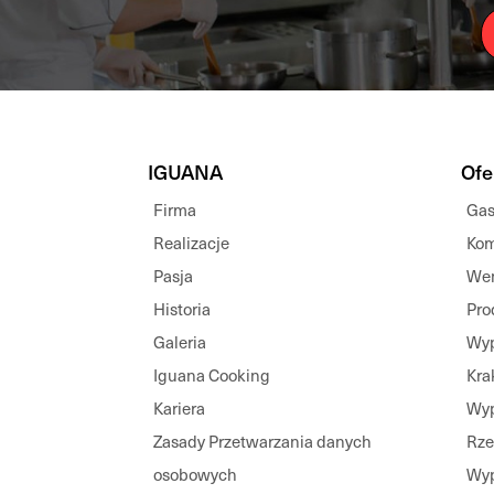
IGUANA
Ofe
Firma
Gas
Realizacje
Kom
Pasja
Wen
Historia
Pro
Galeria
Wyp
Iguana Cooking
Kra
Kariera
Wyp
Zasady Przetwarzania danych
Rz
osobowych
Wyp