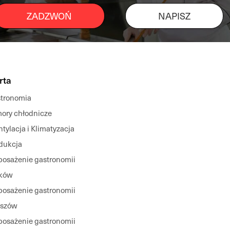
ZADZWOŃ
NAPISZ
rta
tronomia
ory chłodnicze
tylacja i Klimatyzacja
dukcja
osażenie gastronomii
ków
osażenie gastronomii
eszów
osażenie gastronomii