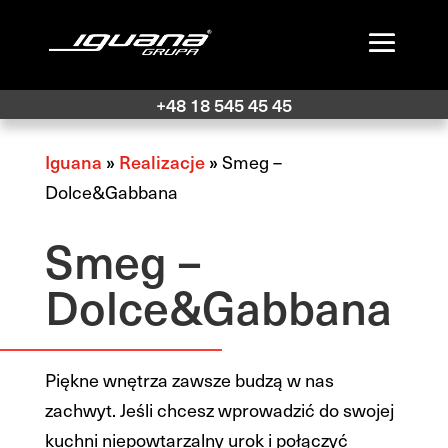
+48 18 545 45 45
Iguana
»
Realizacje
»
Smeg –
Dolce&Gabbana
Smeg –
Dolce&Gabbana
Piękne wnętrza zawsze budzą w nas
zachwyt. Jeśli chcesz wprowadzić do swojej
kuchni niepowtarzalny urok i połączyć